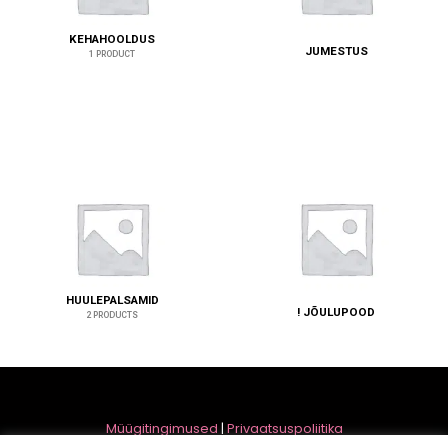
KEHAHOOLDUS
JUMESTUS
1 PRODUCT
HUULEPALSAMID
! JÕULUPOOD
2 PRODUCTS
Müügitingimused
|
Privaatsuspoliitika