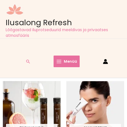
Ilusalong Refresh
Lõõgastavad iluprotseduurid meeldivas ja privaatses
atmosfääris
Tasuta tarne pakiautomaatidesse kõigil tellimustel alates
60,00
€
Menüü