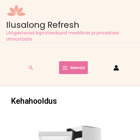
Ilusalong Refresh
Lõõgastavad iluprotseduurid meeldivas ja privaatses
atmosfääris
Tasuta tarne pakiautomaatidesse kõigil tellimustel alates
60,00
€
Menüü
Kehahooldus