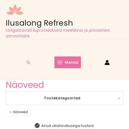
Ilusalong Refresh
Lõõgastavad iluprotseduurid meeldivas ja privaatses
atmosfääris
Tasuta tarne pakiautomaatidesse kõigil tellimustel alates
60,00
€
Search
Menüü
Main
Esileht
/ Näoveed
Menu
Näoveed
Tootekategooriad
Näoveed
Ainult allahindlusega tooted