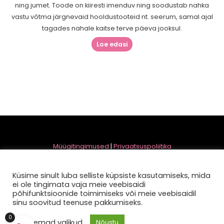
ning jumet. Toode on kiiresti imenduv ning soodustab nahka
vastu võtma järgnevaid hooldustooteid nt. seerum, samal ajal
tagades nahale kaitse terve päeva jooksul.
Loe edasi
Müügitingimused
|
Privaatsuspoliitika
OÜ Refresh | Reg. kood 11420538
Tüve 20, 13418, Tallinn, Harju maakond, Eesti Vabariik
Küsime sinult luba selliste küpsiste kasutamiseks, mida
ei ole tingimata vaja meie veebisaidi
põhifunktsioonide toimimiseks või meie veebisaidil
sinu soovitud teenuse pakkumiseks.
0
Täpsemad valikud
Nõustu
Copyright © 2026 Ilusalong Refresh