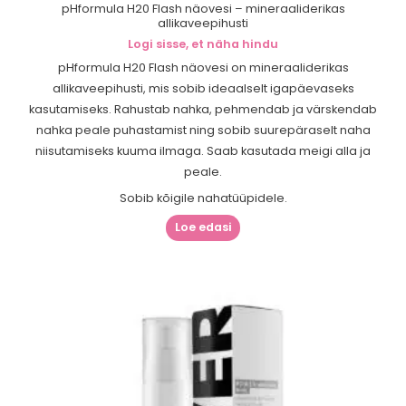
pHformula H20 Flash näovesi – mineraaliderikas
allikaveepihusti
Logi sisse, et näha hindu
pHformula H20 Flash näovesi on mineraaliderikas
allikaveepihusti, mis sobib ideaalselt igapäevaseks
kasutamiseks. Rahustab nahka, pehmendab ja värskendab
nahka peale puhastamist ning sobib suurepäraselt naha
niisutamiseks kuuma ilmaga. Saab kasutada meigi alla ja
peale.
Sobib kõigile nahatüüpidele.
Loe edasi