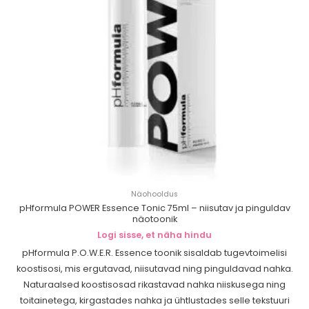
Näohooldus
pHformula POWER Essence Tonic 75ml – niisutav ja pinguldav
näotoonik
Logi sisse, et näha hindu
pHformula P.O.W.E.R. Essence toonik sisaldab tugevtoimelisi
koostisosi, mis ergutavad, niisutavad ning pinguldavad nahka.
Naturaalsed koostisosad rikastavad nahka niiskusega ning
toitainetega, kirgastades nahka ja ühtlustades selle tekstuuri