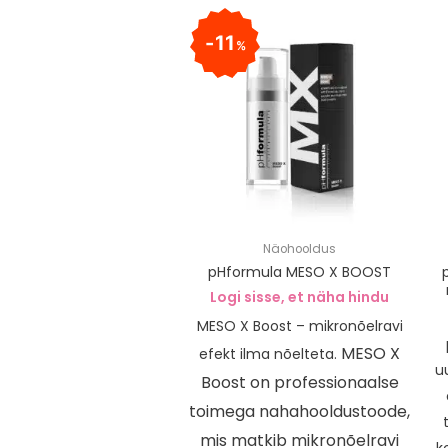
11
%
Näohooldus
pHformula MESO X BOOST
Logi sisse, et näha hindu
MESO X Boost – mikronõelravi
MESO X
efekt ilma nõelteta.
u
Boost on professionaalse
toimega nahahooldustoode,
mis matkib mikronõelravi
k