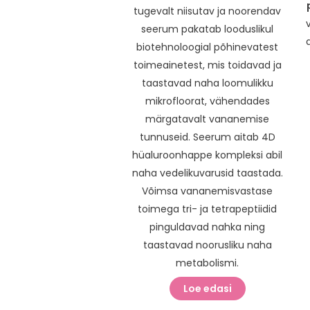
tugevalt niisutav ja noorendav
seerum pakatab looduslikul
biotehnoloogial põhinevatest
toimeainetest, mis toidavad ja
taastavad naha loomulikku
mikrofloorat, vähendades
märgatavalt vananemise
tunnuseid. Seerum aitab 4D
hüaluroonhappe kompleksi abil
naha vedelikuvarusid taastada.
Võimsa vananemisvastase
toimega tri- ja tetrapeptiidid
pinguldavad nahka ning
taastavad noorusliku naha
metabolismi.
Loe edasi