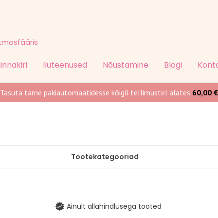
atmosfääris
innakiri
Iluteenused
Nõustamine
Blogi
Kont
Tasuta tarne pakiautomaatidesse kõigil tellimustel alates
60,00
€
Tootekategooriad
Ainult allahindlusega tooted