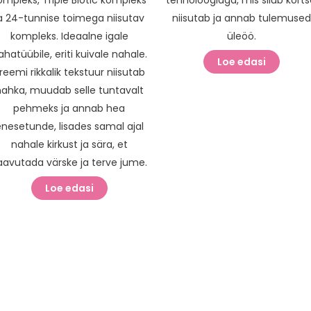
a 24-tunnise toimega niisutav
niisutab ja annab tulemuse
kompleks. Ideaalne igale
üleöö.
ahatüübile, eriti kuivale nahale.
Loe edasi
reemi rikkalik tekstuur niisutab
nahka, muudab selle tuntavalt
pehmeks ja annab hea
nesetunde, lisades samal ajal
nahale kirkust ja sära, et
aavutada värske ja terve jume.
Loe edasi