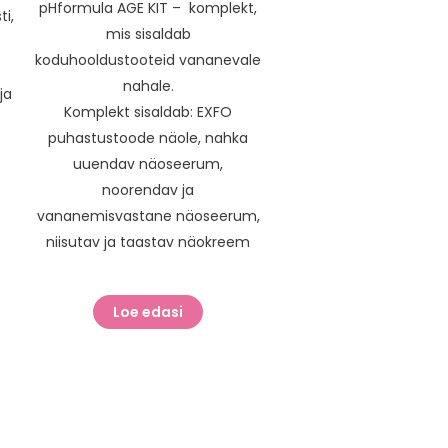
pHformula AGE KIT – komplekt,
ti,
mis sisaldab
koduhooldustooteid vananevale
nahale.
ja
Komplekt sisaldab: EXFO
puhastustoode näole, nahka
uuendav näoseerum,
noorendav ja
.
vananemisvastane näoseerum,
niisutav ja taastav näokreem
Loe edasi