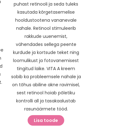
n
puhast retinooli ja seda tuleks
kasutada kõrgetasemelise
hooldustootena vananevale
nahale. Retinool stimuleerib
rakkude uuenemist,
vähendades sellega peente
ee
kurdude ja kortsude teket ning
n
loomulikust ja fotovanemisest
ad
tingitud laike. VITA A kreem
a
sobib ka probleemsele nahale ja
t.
on tõhus abiline akne ravimisel,
sest retinool hoiab põletiku
kontrolli all ja tasakaalustab
rasunäärmete tööd.
Lisa toode