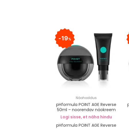
19
%
Näohooldus
pHformula POINT AGE Reverse
50ml – noorendav näokreem
Logi sisse, et näha hindu
pHformula POINT AGE Reverse