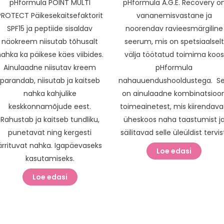
pHformula POINT MULTI
pHformula A.G.E. Recovery o
PROTECT Päikesekaitsefaktorit
vananemisvastane ja
SPF15 ja peptiide sisaldav
noorendav ravieesmärgiline
näokreem niisutab tõhusalt
seerum, mis on spetsiaalselt
ahka ka päikese käes viibides.
välja töötatud toimima koos
Ainulaadne niisutav kreem
pHformula
parandab, niisutab ja kaitseb
nahauuendushooldustega. S
nahka kahjulike
on ainulaadne kombinatsioo
keskkonnamõjude eest.
toimeainetest, mis kiirendav
Rahustab ja kaitseb tundliku,
üheskoos naha taastumist j
punetavat ning kergesti
säilitavad selle üleüldist tervis
ärrituvat nahka. Igapäevaseks
Loe edasi
kasutamiseks.
Loe edasi