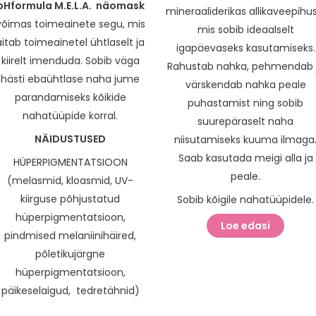
pHformula M.E.L.A. näomask
mineraaliderikas allikaveepihus
võimas toimeainete segu, mis
mis sobib ideaalselt
aitab toimeainetel ühtlaselt ja
igapäevaseks kasutamiseks.
kiirelt imenduda. Sobib väga
Rahustab nahka, pehmendab 
hästi ebaühtlase naha jume
värskendab nahka peale
parandamiseks kõikide
puhastamist ning sobib
nahatüüpide korral.
suurepäraselt naha
NÄIDUSTUSED
niisutamiseks kuuma ilmaga
Saab kasutada meigi alla ja
HÜPERPIGMENTATSIOON
peale.
(melasmid, kloasmid, UV-
kiirguse põhjustatud
Sobib kõigile nahatüüpidele.
hüperpigmentatsioon,
Loe edasi
pindmised melaniinihäired,
põletikujärgne
hüperpigmentatsioon,
päikeselaigud, tedretähnid)