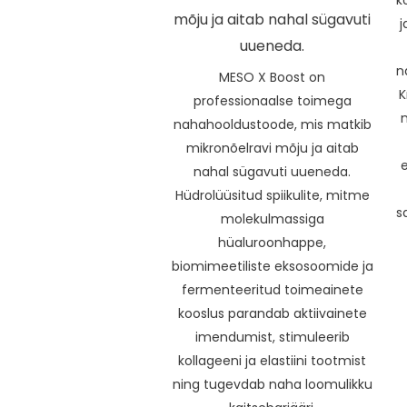
mõju ja aitab nahal sügavuti
j
uueneda.
n
MESO X Boost on
K
professionaalse toimega
nahahooldustoode, mis matkib
mikronõelravi mõju ja aitab
e
nahal sügavuti uueneda.
Hüdrolüüsitud spiikulite, mitme
s
molekulmassiga
hüaluroonhappe,
biomimeetiliste eksosoomide ja
fermenteeritud toimeainete
kooslus parandab aktiivainete
imendumist, stimuleerib
kollageeni ja elastiini tootmist
ning tugevdab naha loomulikku