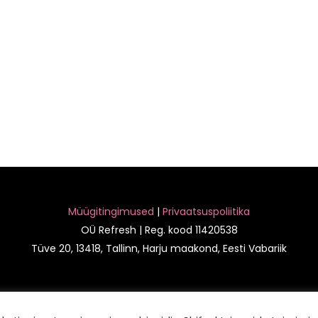
Müügitingimused
|
Privaatsuspoliitika
OÜ Refresh | Reg. kood 11420538
Tüve 20, 13418, Tallinn, Harju maakond, Eesti Vabariik