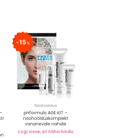
15
%
Näohooldus
–
pHformula AGE KIT –
ti
näohoolduskomplekt
vananevale nahale
Logi sisse, et näha hindu
on