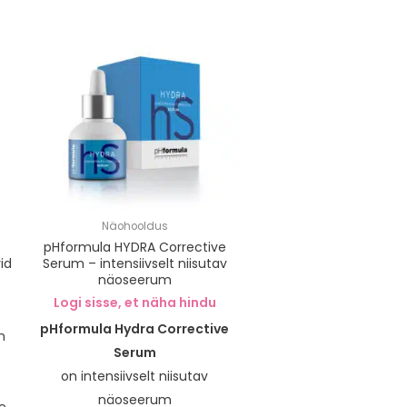
Näohooldus
pHformula HYDRA Corrective
id
Serum – intensiivselt niisutav
näoseerum
Logi sisse, et näha hindu
pHformula Hydra Corrective
n
Serum
on intensiivselt niisutav
näoseerum
e,