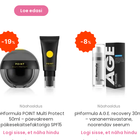
Loe edasi
19
8
%
%
Näohooldus
Näohooldus
pHformula POINT Multi Protect
pHformula A.G.E. recovery 30
50ml – päevakreem
– vananemisvastane,
päikesekaitsefaktoriga SPF15
noorendav seerum
Logi sisse, et näha hindu
Logi sisse, et näha hindu