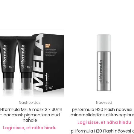
Näohooldus
Näoveed
Hformula MELA mask 2 x 30ml
pHformula H20 Flash näovesi 
– näomask pigmenteerunud
mineraaliderikas allikaveepihus
nahale
Logi sisse, et näha hindu
Logi sisse, et näha hindu
pHformula H20 Flash näovesi 