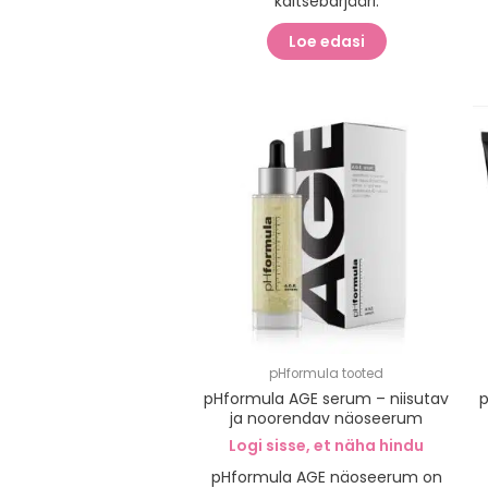
kaitsebarjääri.
Loe edasi
pHformula tooted
pHformula AGE serum – niisutav
p
ja noorendav näoseerum
Logi sisse, et näha hindu
pHformula AGE näoseerum on