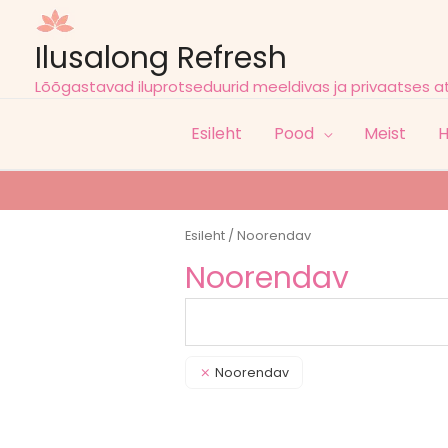
Ilusalong Refresh
Lõõgastavad iluprotseduurid meeldivas ja privaatses 
Esileht
Pood
Meist
H
Esileht
/ Noorendav
Noorendav
Noorendav