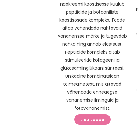
näokreemi koostisesse kuulub
peptiidide ja botaaniliste
koostisosade kompleks. Toode
aitab vähendada nähtavaid
n
vananemise märke ja tugevdab
nahka ning annab elastsust.
Peptiidide kompleks aitab
stimuleerida kollageeni ja
glükosamiinglükaani sünteesi.
Unikaalne kombinatsioon
toimeainetest, mis aitavad
vähendada enneaegse
vananemise ilminguid ja
fotovananemist.
Lisa toode