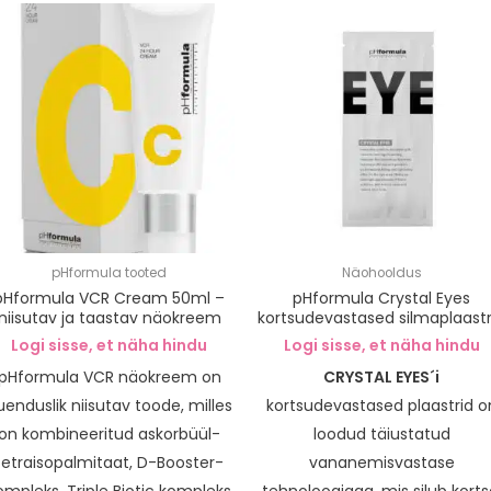
pHformula tooted
Näohooldus
pHformula VCR Cream 50ml –
pHformula Crystal Eyes
niisutav ja taastav näokreem
kortsudevastased silmaplaastr
Logi sisse, et näha hindu
Logi sisse, et näha hindu
pHformula VCR näokreem on
CRYSTAL EYES´i
uenduslik niisutav toode, milles
kortsudevastased plaastrid o
on kombineeritud askorbüül-
loodud täiustatud
tetraisopalmitaat, D-Booster-
vananemisvastase
ompleks, Triple Biotic kompleks
tehnoloogiaga, mis silub korts