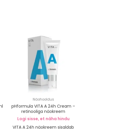
Näohooldus
ml
pHformula VITA A 24h Cream –
retinooliga näokreem
Logi sisse, et näha hindu
VITA A 24h näokreem sisaldab