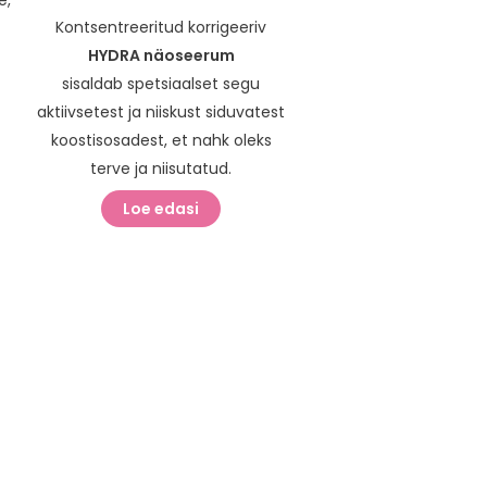
Kontsentreeritud korrigeeriv
d
HYDRA näoseerum
sisaldab spetsiaalset segu
aktiivsetest ja niiskust siduvatest
koostisosadest, et nahk oleks
terve ja niisutatud.
Loe edasi