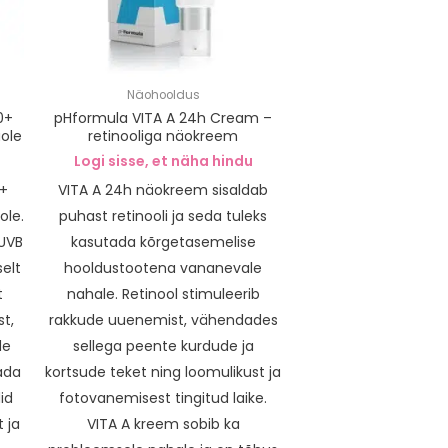
Näohooldus
0+
pHformula VITA A 24h Cream –
ole
retinooliga näokreem
Logi sisse, et näha hindu
0+
VITA A 24h näokreem sisaldab
ole.
puhast retinooli ja seda tuleks
 UVB
kasutada kõrgetasemelise
elt
hooldustootena vananevale
t
nahale. Retinool stimuleerib
t,
rakkude uuenemist, vähendades
de
sellega peente kurdude ja
ada
kortsude teket ning loomulikust ja
id
fotovanemisest tingitud laike.
 ja
VITA A kreem sobib ka