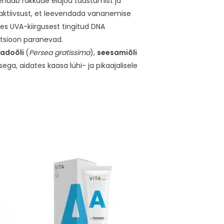
rendab rakkude elujõu taastumist ja
aktiivsust, et leevendada vananemise
es UVA-kiirgusest tingitud DNA
nktsioon paranevad.
adoõli
(
Persea gratissima
),
seesamiõli
ga, aidates kaasa lühi- ja pikaajalisele