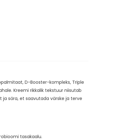
opalmitaat, D-Booster-kompleks, Triple
hale. Kreemi rikkalik tekstuur niisutab
ja sära, et saavutada värske ja terve
robioomi tasakaalu.