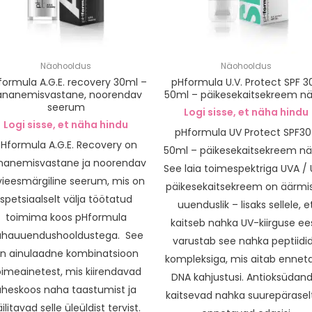
Näohooldus
Näohooldus
formula A.G.E. recovery 30ml –
pHformula U.V. Protect SPF 3
ananemisvastane, noorendav
50ml – päikesekaitsekreem nä
seerum
Logi sisse, et näha hindu
Logi sisse, et näha hindu
pHformula UV Protect SPF3
Hformula A.G.E. Recovery on
50ml – päikesekaitsekreem nä
nanemisvastane ja noorendav
See laia toimespektriga UVA /
vieesmärgiline seerum, mis on
päikesekaitsekreem on äärmis
spetsiaalselt välja töötatud
uuenduslik – lisaks sellele, e
toimima koos pHformula
kaitseb nahka UV-kiirguse ees
ahauuendushooldustega. See
varustab see nahka peptiidi
n ainulaadne kombinatsioon
kompleksiga, mis aitab ennet
oimeainetest, mis kiirendavad
DNA kahjustusi. Antioksüdand
üheskoos naha taastumist ja
kaitsevad nahka suurepäraselt
äilitavad selle üleüldist tervist.