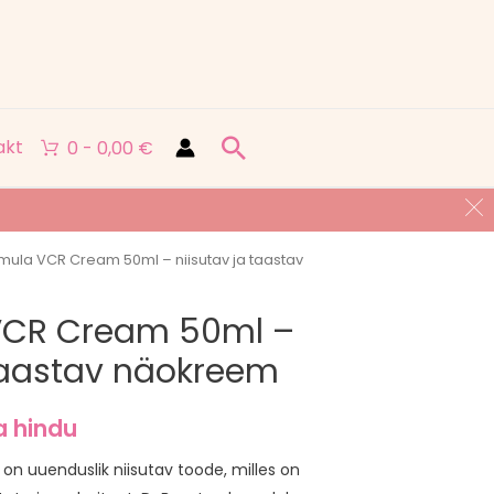
Search
akt
0 -
0,00
€
mula VCR Cream 50ml – niisutav ja taastav
VCR Cream 50ml –
 taastav näokreem
a hindu
 uuenduslik niisutav toode, milles on