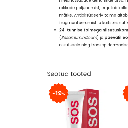
melanotsüütide dendriitide arvu, m
rakkude paljunemist, ergutab kol
märke. Antioksüdeeriv toime aitab
fragmenteerumist ja kaitstes nahka
24-tunnise toimega niisutusko
(
Sesamum
indicum
) ja
päevalilleõ
niisutusele ning transepidermaal
Seotud tooted
19
%