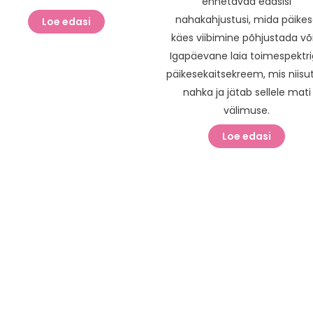
ennetavad edasisi
nahakahjustusi, mida päike
Loe edasi
käes viibimine põhjustada või
Igapäevane laia toimespektr
päikesekaitsekreem, mis niisu
nahka ja jätab sellele mati
välimuse.
Loe edasi