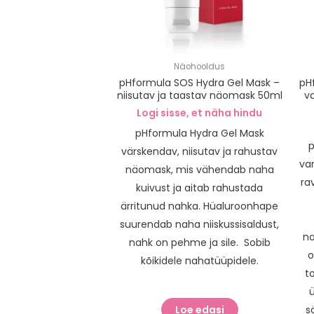
Näohooldus
pHformula SOS Hydra Gel Mask –
pH
niisutav ja taastav näomask 50ml
v
Logi sisse, et näha hindu
pHformula Hydra Gel Mask
p
värskendav, niisutav ja rahustav
va
näomask, mis vähendab naha
ra
kuivust ja aitab rahustada
ärritunud nahka. Hüaluroonhape
suurendab naha niiskussisaldust,
n
nahk on pehme ja sile. Sobib
o
kõikidele nahatüüpidele.
t
Loe edasi
s