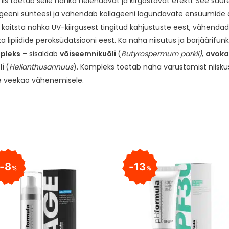
is toetab selle nahka helendavat ja kirgastavat efekti. See suu
lageeni sünteesi ja vähendab kollageeni lagundavate ensüümide 
 kaitsta nahka UV-kiirgusest tingitud kahjustuste eest, vähendad
 lipiidide peroksüdatsiooni eest. Ka naha niisutus ja barjäärifu
mpleks
– sisaldab
võiseemnikuõli
(
Butyrospermum parkii)
,
avoka
li
(
Helianthus
annuus
). Kompleks toetab naha varustamist niiskuse
se veekao vähenemisele.
8
13
%
%