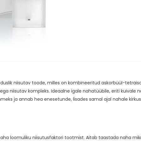
lik niisutav toode, milles on kombineeritud askorbüül-tetrais
ga niisutav kompleks. Ideaalne igale nahatüübile, eriti kuivale na
eks ja annab hea enesetunde, lisades samal ajal nahale kirkust 
aha loomuliku niisutusfaktori tootmist. Aitab taastada naha mik