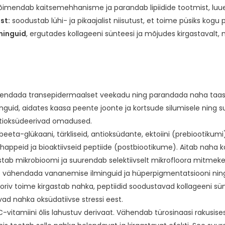
õimendab kaitsemehhanisme ja parandab lipiidide tootmist, luues 
st:
soodustab lühi- ja pikaajalist niisutust, et toime püsiks kogu 
minguid
, ergutades kollageeni sünteesi ja mõjudes kirgastavalt,
endada transepidermaalset veekadu ning parandada naha taastus
uid, aidates kaasa peente joonte ja kortsude silumisele ning s
ntioksüdeerivad omadused.
beeta-glükaani, tärkliseid, antioksüdante, ektoiini (prebiootikumi
ppeid ja bioaktiivseid peptiide (postbiootikume). Aitab naha kai
stab mikrobioomi ja suurendab selektiivselt mikrofloora mitmeke
tab vähendada vananemise ilminguid ja hüperpigmentatsiooni n
riv toime kirgastab nahka, peptiidid soodustavad kollageeni sü
ad nahka oksüdatiivse stressi eest.
-vitamiini õlis lahustuv derivaat. Vähendab türosinaasi rakusisest