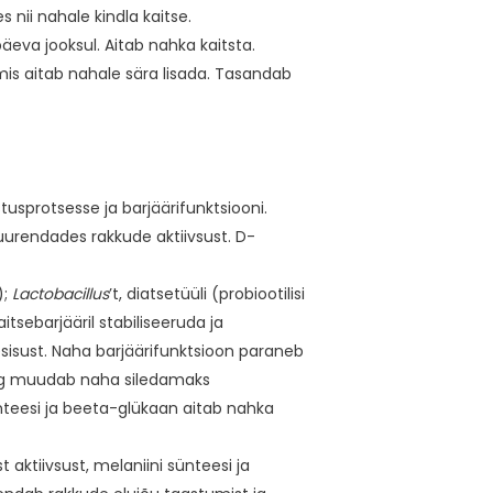
nii nahale kindla kaitse.
päeva jooksul. Aitab nahka kaitsta.
 mis aitab nahale sära lisada. Tasandab
protsesse ja barjäärifunktsiooni.
uurendades rakkude aktiivsust. D-
);
Lactobacillus
’t, diatsetüüli (probiootilisi
tsebarjääril stabiliseeruda ja
sisust. Naha barjäärifunktsioon paraneb
ing muudab naha siledamaks
nteesi ja beeta-glükaan aitab nahka
 aktiivsust, melaniini sünteesi ja