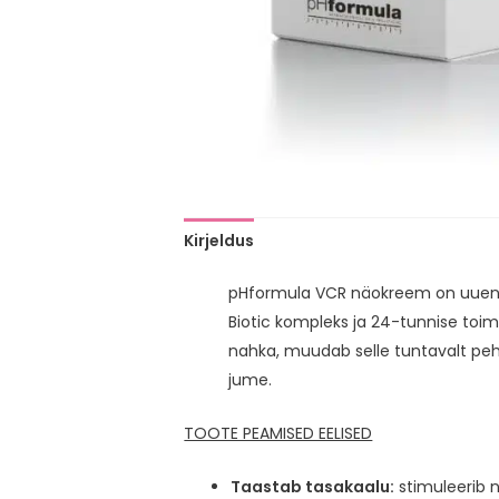
Kirjeldus
pHformula VCR näokreem on uuendus
Biotic kompleks ja 24-tunnise toime
nahka, muudab selle tuntavalt pehm
jume.
TOOTE PEAMISED EELISED
Taastab tasakaalu:
stimuleerib n