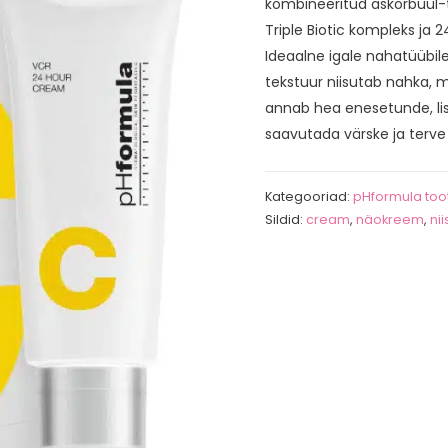
kombineeritud askorbüül-
Triple Biotic kompleks ja 
Ideaalne igale nahatüübile,
tekstuur niisutab nahka, 
annab hea enesetunde, lisa
saavutada värske ja terve
Kategooriad:
pHformula too
Sildid:
cream
,
näokreem
,
nii