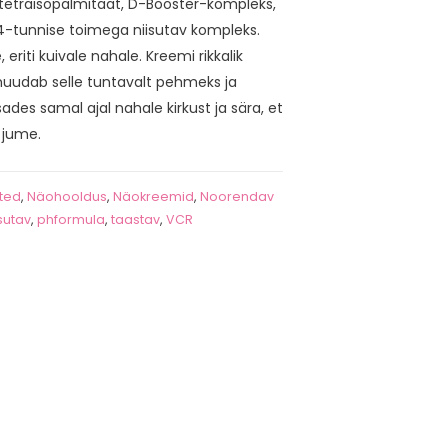
tetraisopalmitaat, D-Booster-kompleks,
24-tunnise toimega niisutav kompleks.
 eriti kuivale nahale. Kreemi rikkalik
muudab selle tuntavalt pehmeks ja
des samal ajal nahale kirkust ja sära, et
 jume.
ted
,
Näohooldus
,
Näokreemid
,
Noorendav
sutav
,
phformula
,
taastav
,
VCR