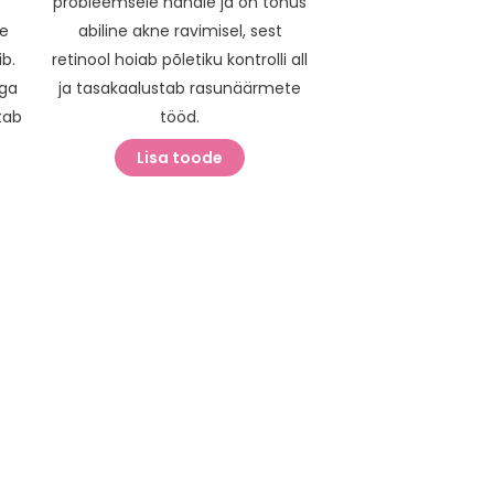
probleemsele nahale ja on tõhus
se
abiline akne ravimisel, sest
b.
retinool hoiab põletiku kontrolli all
iga
ja tasakaalustab rasunäärmete
tab
tööd.
Lisa toode