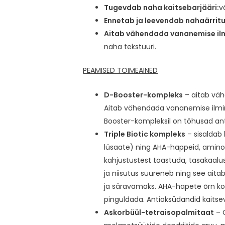
Tugevdab naha kaitsebarjääri:
v
Ennetab ja leevendab nahaärritu
Aitab vähendada vananemise il
naha tekstuuri.
PEAMISED TOIMEAINED
D-Booster-kompleks
– aitab väh
Aitab vähendada vananemise ilming
Booster-kompleksil on tõhusad a
Triple Biotic kompleks
– sisaldab 
lüsaate) ning AHA-happeid, aminoha
kahjustustest taastuda, tasakaalu
ja niisutus suureneb ning see ai
ja säravamaks. AHA-hapete õrn koo
pinguldada. Antioksüdandid kaitsev
Askorbüül-tetraisopalmitaat
– C