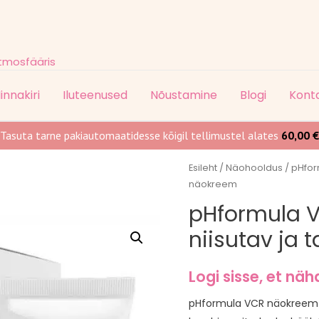
atmosfääris
innakiri
Iluteenused
Nõustamine
Blogi
Kont
Tasuta tarne pakiautomaatidesse kõigil tellimustel alates
60,00
€
Esileht
/
Näohooldus
/ pHfor
näokreem
pHformula 
niisutav ja
Logi sisse, et näh
pHformula VCR näokreem on