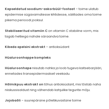
Kapseldatud soodium-askorbüül-fostaat
– toime ulatub
epidermise sügavamatesse kihtidesse, säilitades oma toime
pikema perioodi jooksul.
Stabiliseeritud vitamiin C
on vitamiin C stabiilne vorm, mis
tagab hetkega nahale säraandva toime.
Kibeda apelsini ekstrakt
– antioksüdant
Hüaluroonhappe kompleks
Hüaluroonhape
niisutab nahka ja loob tugeva kaitsebarjääri,
ennetades transepidermaalset veekadu.
Hõlmikpuu ekstrakt on
tõhus antioksüdant, mis tõstab naha
niiskussisaldust ning vähendab kahjulike tegurite mõju.
Jojobaõli
– suurepärane põletikuvastane toime