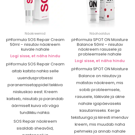
Näokreemid
Näohooldus
pHformula SOS Repair Cream
pHformula SPOT ON Moisture
50ml – niisutav näokreem
Balance 50ml – niisutav
kuivale nahale
näokreem rasusele ja
probleemsele nahale
Logi sisse, et näha hindu
Logi sisse, et näha hindu
pHformula SOS Repair Cream
pHformula SPOT ON Moisture
aitab kaitsta nahka selle
Balance on niisutav ja
uuendusprotsessi
matistav näokreem, mis
paranemisetappidel tekkiva
sobib probleemsele,
niiskuskao eest. Kreem
rasusele, läikivale ja akne
kaitseb, niisutab ja parandab
nahale igapäevaseks
äärmiselt kuiva või väga
kasutamiseks. Kerge
tundlikku nahka.
tekstuuriga ja kiiresti imenduv
SOS Repair näokreem
kreem, mis muudab naha
sisaldab sheavõid,
pehmeks ja annab nahale