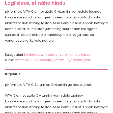
Logi sisse, et näha hindu
pHformula VITA C erinevatele C vitamiini vormidele tuginev
kontsentreeritud ja korrigeeriv seerum aitab säilitada naha
üldist tervislikkust ning tõstab selle immuunsust. Annab hetkega
nahale sära ja ühtlustab jume ning suurendab kollageeni
sünteesi. Sobib kõikidele nahatüüpidele, väga hästi ka
vananevale ja kuivale nahale.
Kategooriad:
Näohooldus
,
Näoseerumid
,
pHformula tooted
Sildid:
cvitamiin
,
hüaluroonhape
,
phformula
,
seerum
,
vitac
Kirjeldus
pHformula VITA C Serum on C vitamiiniga näoseerum
VITA C erinevatele C vitamiini vormidele tuginev
kontsentreeritud ja korrigeeriv seerum aitab säilitada naha
üldist tervislikkust ning tõstab selle immuunsust. Annab hetkega
nahale sära ja ühtlustab jume ning suurendab kollageeni