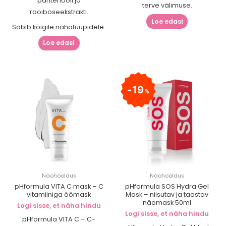
pantenooli ja
terve välimuse.
rooiboseekstrakti.
Loe edasi
Sobib kõigile nahatüüpidele.
Loe edasi
19
%
Näohooldus
Näohooldus
pHformula VITA C mask – C
pHformula SOS Hydra Gel
vitamiiniga öömask
Mask – niisutav ja taastav
näomask 50ml
Logi sisse, et näha hindu
Logi sisse, et näha hindu
pHformula VITA C – C-