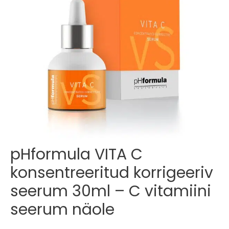
Esileht
/
Näohooldus
/ pHformula VITA C konsentreeritud korrigeeriv
seerum 30ml – C vitamiini seerum näole
pHformula VITA C
konsentreeritud korrigeeriv
seerum 30ml – C vitamiini
seerum näole