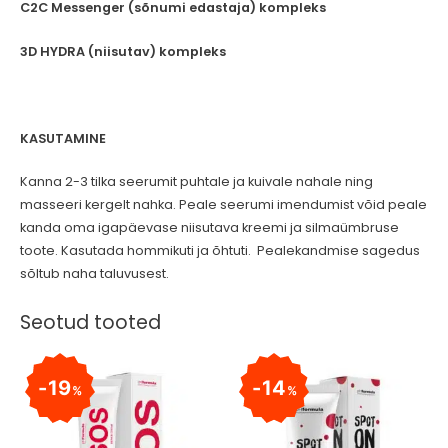
C2C Messenger (sõnumi edastaja) kompleks
3D HYDRA (niisutav) kompleks
KASUTAMINE
Kanna 2-3 tilka seerumit puhtale ja kuivale nahale ning
masseeri kergelt nahka. Peale seerumi imendumist võid peale
kanda oma igapäevase niisutava kreemi ja silmaümbruse
toote. Kasutada hommikuti ja õhtuti. Pealekandmise sagedus
sõltub naha taluvusest.
Seotud tooted
19
14
%
%