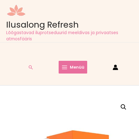
Ilusalong Refresh
Lõõgastavad iluprotseduurid meeldivas ja privaatses
atmosfääris
Tasuta tarne pakiautomaatidesse kõigil tellimustel alates
60,00
€
Search
Menüü
Main
Menu