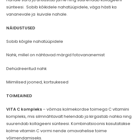
sünteesi. Sobib kõikidele nahatüüpidele, väga hästi ka
vananevale ja kuivale nahale.
NÄIDUSTUSED
Sobib kõigile nahatüüpidele
Nahk, millel on nähtavad märgid fotovananemist
Dehüdreeritud nahk
Miimilised jooned, kortsukesed
TOIMEAINED
VITA C kompleks
– võimas kolmekordse toimega C vitamiini
kompleks, mis silmnähtavalt helendab ja kirgastab nahka ning
suurendab kollageeni sünteesi. Kombinatsioonis kasutatakse
kolme vitamiin C vormi nende omavahelise toime
võimendamiseks.