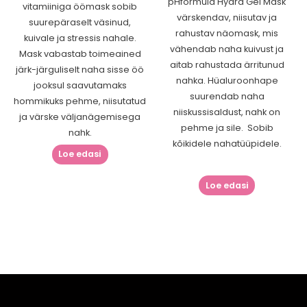
pHformula Hydra Gel Mask
vitamiiniga öömask sobib
värskendav, niisutav ja
suurepäraselt väsinud,
rahustav näomask, mis
kuivale ja stressis nahale.
vähendab naha kuivust ja
Mask vabastab toimeained
aitab rahustada ärritunud
järk-järguliselt naha sisse öö
nahka. Hüaluroonhape
jooksul saavutamaks
suurendab naha
hommikuks pehme, niisutatud
niiskussisaldust, nahk on
ja värske väljanägemisega
pehme ja sile. Sobib
nahk.
kõikidele nahatüüpidele.
Loe edasi
Loe edasi