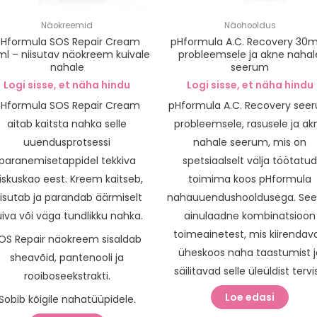
Näokreemid
Näohooldus
Hformula SOS Repair Cream
pHformula A.C. Recovery 30m
l – niisutav näokreem kuivale
probleemsele ja akne nahal
nahale
seerum
Logi sisse, et näha hindu
Logi sisse, et näha hindu
Hformula SOS Repair Cream
pHformula A.C. Recovery see
aitab kaitsta nahka selle
probleemsele, rasusele ja ak
uuendusprotsessi
nahale seerum, mis on
paranemisetappidel tekkiva
spetsiaalselt välja töötatu
iiskuskao eest. Kreem kaitseb,
toimima koos pHformula
iisutab ja parandab äärmiselt
nahauuendushooldusega. See
uiva või väga tundlikku nahka.
ainulaadne kombinatsioon
toimeainetest, mis kiirendav
OS Repair näokreem sisaldab
üheskoos naha taastumist j
sheavõid, pantenooli ja
säilitavad selle üleüldist tervis
rooiboseekstrakti.
Loe edasi
Sobib kõigile nahatüüpidele.