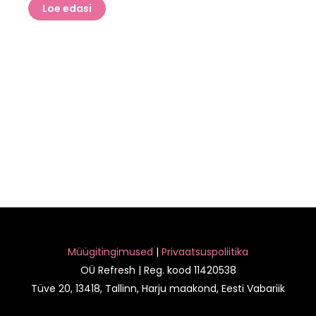
Loe edasi
Müügitingimused
|
Privaatsuspoliitika
OÜ Refresh | Reg. kood 11420538
Tüve 20, 13418, Tallinn, Harju maakond, Eesti Vabariik