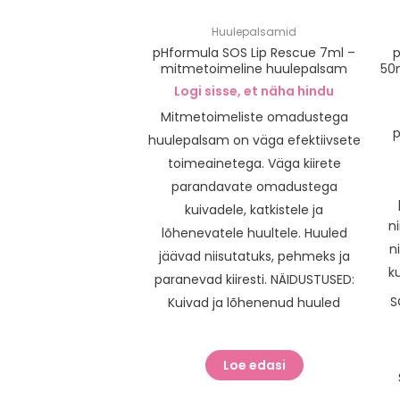
Huulepalsamid
pHformula SOS Lip Rescue 7ml –
p
mitmetoimeline huulepalsam
50m
Logi sisse, et näha hindu
Mitmetoimeliste omadustega
p
huulepalsam on väga efektiivsete
toimeainetega. Väga kiirete
parandavate omadustega
kuivadele, katkistele ja
n
lõhenevatele huultele. Huuled
n
jäävad niisutatuks, pehmeks ja
k
paranevad kiiresti. NÄIDUSTUSED:
S
Kuivad ja lõhenenud huuled
Loe edasi