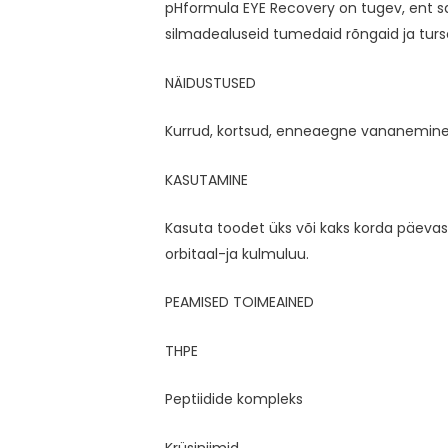
pHformula EYE Recovery on tugev, ent sa
silmadealuseid tumedaid rõngaid ja turse
NÄIDUSTUSED
Kurrud, kortsud, enneaegne vananemine, 
KASUTAMINE
Kasuta toodet üks või kaks korda päevas 
orbitaal-ja kulmuluu.
PEAMISED TOIMEAINED
THPE
Peptiidide kompleks
Krüsiniimid