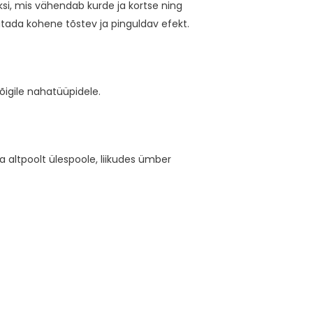
si, mis vähendab kurde ja kortse ning
utada kohene tõstev ja pinguldav efekt.
igile nahatüüpidele.
 altpoolt ülespoole, liikudes ümber