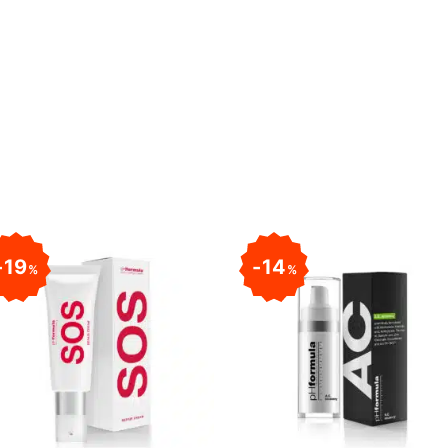
19
14
%
%