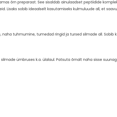
mas õrn preparaat. See sisaldab ainulaadset peptiidide komplek
id. Lisaks sobib ideaalselt kasutamiseks kulmuluude all, et saav
naha tuhmumine, tumedad ringid ja tursed silmade all. Sobib kõ
silmade ümbruses k.a. ülalaul. Patsuta õrnalt naha sisse suunaga