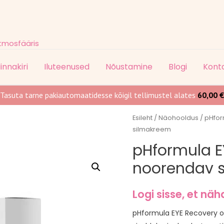
atmosfääris
innakiri
Iluteenused
Nõustamine
Blogi
Kont
Tasuta tarne pakiautomaatidesse kõigil tellimustel alates
60,00
€
Esileht
/
Näohooldus
/ pHfor
silmakreem
pHformula E
noorendav 
Logi sisse, et näh
pHformula EYE Recovery o