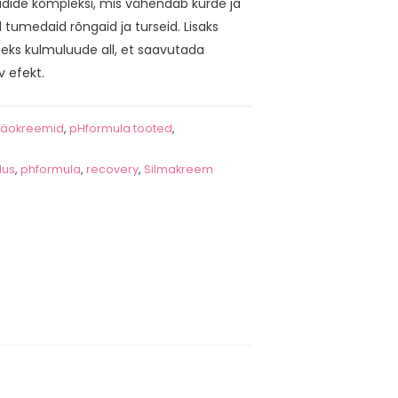
iidide kompleksi, mis vähendab kurde ja
 tumedaid rõngaid ja turseid. Lisaks
seks kulmuluude all, et saavutada
v efekt.
äokreemid
,
pHformula tooted
,
dus
,
phformula
,
recovery
,
Silmakreem