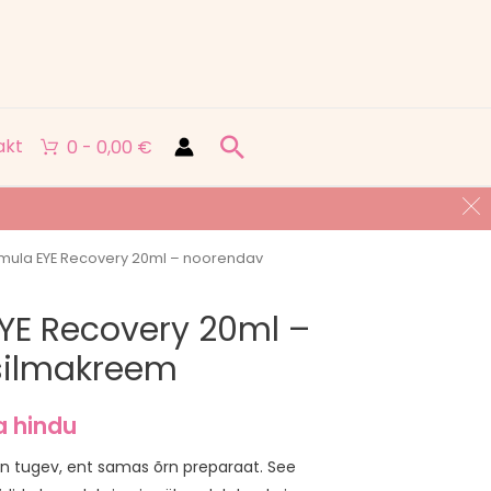
Search
akt
0 -
0,00
€
mula EYE Recovery 20ml – noorendav
YE Recovery 20ml –
silmakreem
a hindu
n tugev, ent samas õrn preparaat. See