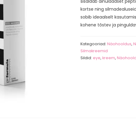
sisaldab ainulaadset pept
kortse ning silmadealuseid
sobib ideaalselt kasutami
kohene tõstev ja pingulda
Kategooriad:
Näohooldus
,
N
Silmakreemid
Sildid:
eye
,
kreem
,
Näohool