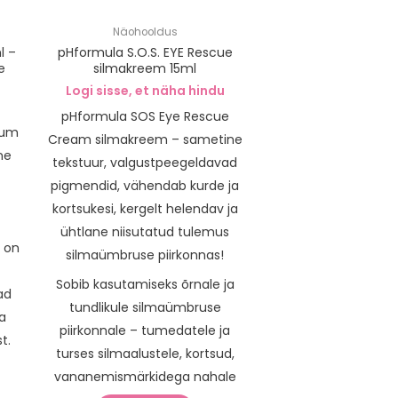
Näohooldus
l –
pHformula S.O.S. EYE Rescue
e
silmakreem 15ml
Logi sisse, et näha hindu
pHformula SOS Eye Rescue
rum
Cream silmakreem – sametine
ne
tekstuur, valgustpeegeldavad
pigmendid, vähendab kurde ja
d
kortsukesi, kergelt helendav ja
ühtlane niisutatud tulemus
 on
silmaümbruse piirkonnas!
Sobib kasutamiseks õrnale ja
ad
tundlikule silmaümbruse
a
piirkonnale – tumedatele ja
t.
turses silmaalustele, kortsud,
vananemismärkidega nahale