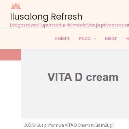
Ilusalong Refresh
Lõõgastavad iluprotseduurid meeldivas ja privaatses 
Esileht
Pood
Meist
H
UUDIS! Uus pHformula VITA D Cream nüüd müügil!