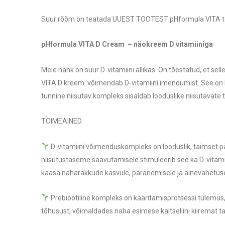
Suur rõõm on teatada UUEST TOOTEST pHformula VITA t
pHformula VITA D Cream – näokreem D vitamiiniga
Meie nahk on suur D-vitamiini allikas. On tõestatud, et sel
VITA D kreem võimendab D-vitamiini imendumist. See on l
tunnine niisutav kompleks sisaldab looduslike niisutavate t
TOIMEAINED
D-vitamiini võimenduskompleks on looduslik, taimset pär
niisutustaseme saavutamisele stimuleerib see ka D-vitamii
kaasa naharakkude kasvule, paranemisele ja ainevahetus
Prebiootiline kompleks on kääritamisprotsessi tulemus, 
tõhusust, võimaldades naha esimese kaitseliini kiiremat t