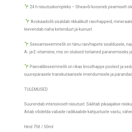
24 h niisutuskompleks – Sheavõi koosneb peamiselt oleiin
Avokaadoõli sisaldab rikkalikult rasvhappeid, mineraala
leevendab naha ketendust ja kuivust.
Seesamiseemneõli on tänu rasvhapete sisaldusele, nagu ol
A- ja E-vitamiine, mis on olulised toitained paranemisek
Päevalilleseemneõli on rikas linoolhappe poolest ja seda
suurepärasele transkutaansele imendumisele ja parandade
TULEMUSED
Suurendab intensiivselt niisutust. Säilitab pikaajalise nii
Aitab võidelda vabade radikaalide kahjustuste vastu, vähe
Hind 75€ / 50ml