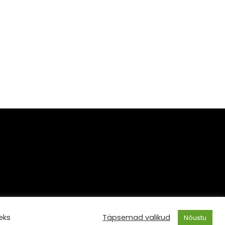
eks
Täpsemad valikud
Nõustu