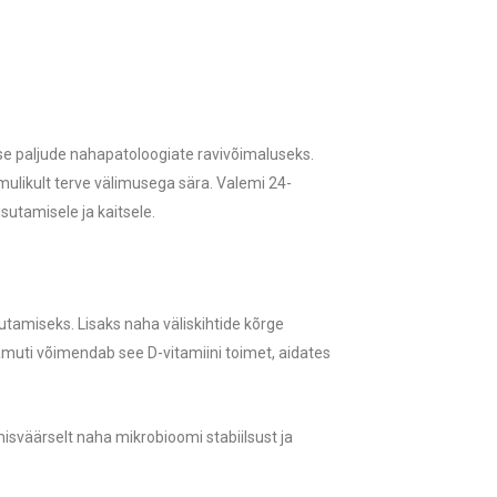
akse paljude nahapatoloogiate ravivõimaluseks.
likult terve välimusega sära. Valemi 24-
sutamisele ja kaitsele.
utamiseks. Lisaks naha väliskihtide kõrge
amuti võimendab see D-vitamiini toimet, aidates
isväärselt naha mikrobioomi stabiilsust ja