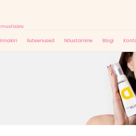
atmosfääris
innakiri
Iluteenused
Nõustamine
Blogi
Kont
Tasuta tarne pakiautomaatidesse kõigil tellimustel alates
60,00
€