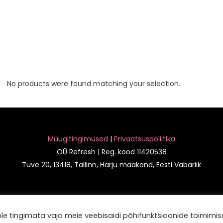
No products were found matching your selection.
Müügitingimused
|
Privaatsuspoliitika
OÜ Refresh | Reg. kood 11420538
Tüve 20, 13418, Tallinn, Harju maakond, Eesti Vabariik
 ole tingimata vaja meie veebisaidi põhifunktsioonide toimimis
Copyright © 2026 Ilusalong Refresh