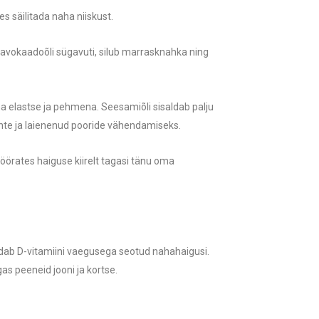
s säilitada naha niiskust.
b avokaadoõli sügavuti, silub marrasknahka ning
aha elastse ja pehmena. Seesamiõli sisaldab palju
onte ja laienenud pooride vähendamiseks.
pöörates haiguse kiirelt tagasi tänu oma
randab D-vitamiini vaegusega seotud nahahaigusi.
s peeneid jooni ja kortse.