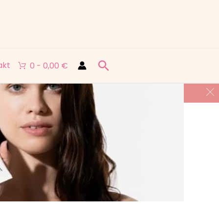
akt
0 -
0,00
€