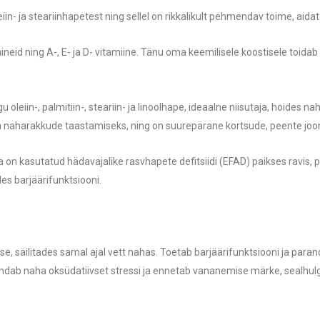
- ja steariinhapetest ning sellel on rikkalikult pehmendav toime, aidate
ineid ning A-, E- ja D- vitamiine. Tänu oma keemilisele koostisele toida
eiin-, palmitiin-, steariin- ja linoolhape, ideaalne niisutaja, hoides n
s ja naharakkude taastamiseks, ning on suurepärane kortsude, peente jo
 on kasutatud hädavajalike rasvhapete defitsiidi (EFAD) paikses ravis, 
s barjäärifunktsiooni.
skuse, säilitades samal ajal vett nahas. Toetab barjäärifunktsiooni ja pa
ndab naha oksüdatiivset stressi ja ennetab vananemise märke, sealhulga