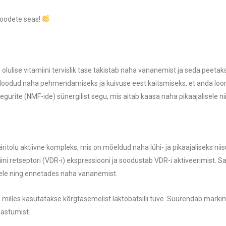
oodete seas!
le olulise vitamiini tervislik tase takistab naha vananemist ja seda peet
oodud naha pehmendamiseks ja kuivuse eest kaitsmiseks, et anda loomu
egurite (NMF-ide) sünergilist segu, mis aitab kaasa naha pikaajalisele nii
itolu aktiivne kompleks, mis on mõeldud naha lühi- ja pikaajaliseks niis
ni retseptori (VDR-i) ekspressiooni ja soodustab VDR-i aktiveerimist. S
ele ning ennetades naha vananemist.
milles kasutatakse kõrgtasemelist laktobatsilli tüve. Suurendab märkim
aastumist.