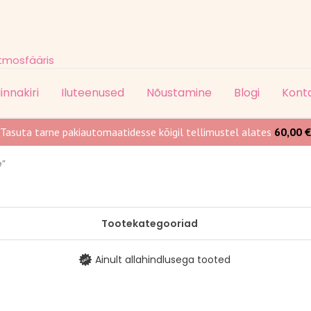
atmosfääris
innakiri
Iluteenused
Nõustamine
Blogi
Kont
Tasuta tarne pakiautomaatidesse kõigil tellimustel alates
60,00
€
e”
Tootekategooriad
Ainult allahindlusega tooted