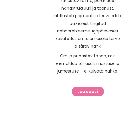
rahustav toime, parandab
nahastruktuuri ja toonust,
ühtlustab pigmenti ja leevendab
päikesest tingitud
nahaprobleeme. Igapäevaselt
kasutades on tulemuseks terve
ja särav nahk.
Õrn ja puhastav toode, mis
eemaldab tõhusalt mustuse ja
jumestuse – ei kuivata nahka.
Loe edasi