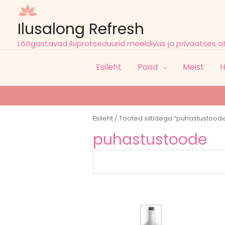
Ilusalong Refresh
Lõõgastavad iluprotseduurid meeldivas ja privaatses 
Esileht
Pood
Meist
H
Esileht
/ Tooted siltidega “puhastustood
puhastustoode