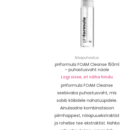
Näopuhastus
pHformula FOAM Cleanse 150ml
– puhastusvaht näole
Logi sisse, et näha hindu
pHformula FOAM Cleanse
seebivaba puhastusvaht, mis
sobib kõikidele nahatüüpidele.
Ainulaadne kombinatsioon
piimhappest, nõiapuuekstraktist
ja rohelise tee ekstraktist. Nahka