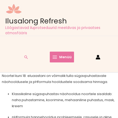
Ilusalong Refresh
Lõõgastavad iluprotseduurid meeldivas ja privaatses
atmosfääris
Tasuta tarne pakiautomaatidesse kõigil tellimustel alates
60,00
€
Menüü
Noortel kuni 18. eluaastani on võimalik tulla sügavpuhastavale
näohooldusele ja pHformula hooldustele soodsama hinnaga.
Klassikaline sügavpuhastav näohooldus noortele sisaldab:
naha puhastamine, koorimine, mehaaniline puhastus, mask,
kreem
pHformula happehooldus probleemsele, rasusele ja akne