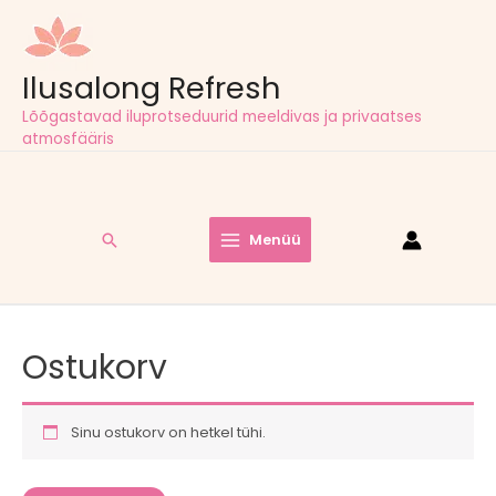
Ilusalong Refresh
Lõõgastavad iluprotseduurid meeldivas ja privaatses
atmosfääris
Tasuta tarne pakiautomaatidesse kõigil tellimustel alates
60,00
€
Search
Menüü
Main
Menu
Ostukorv
Sinu ostukorv on hetkel tühi.