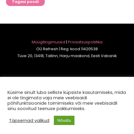
Tagasi poodi
Müügitingimused
|
Privaatsuspoliitika
OÜ Refresh | Reg. kood 11420538
Tüve 20, 13418, Tallinn, Harju maakond, Eesti Vabariik
Copyright © 2026 Ilusalong Refresh
Küsime sinult luba selliste küpsiste kasutamiseks, mida
ei ole tingimata vaja meie veebisaidi
põhifunktsioonide toimimiseks või meie veebisaidil
sinu soovitud teenuse pakkumiseks.
Täpsemad valikud
Nõustu